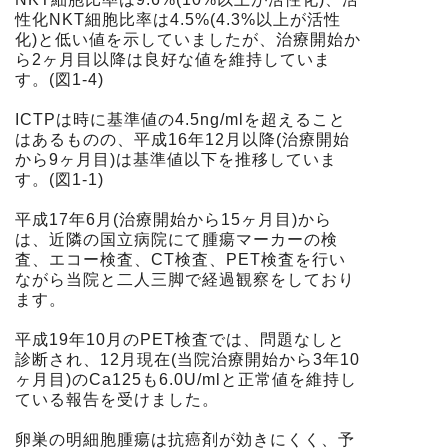
性化NKT細胞比率は4.5%(4.3%以上が活性
化)と低い値を示していましたが、治療開始か
ら2ヶ月目以降は良好な値を維持していま
す。(図1-4)
ICTPは時に基準値の4.5ng/mlを超えること
はあるものの、平成16年12月以降(治療開始
から9ヶ月目)は基準値以下を推移していま
す。(図1-1)
平成17年6月(治療開始から15ヶ月目)から
は、近隣の国立病院にて腫瘍マーカーの検
査、エコー検査、CT検査、PET検査を行い
ながら当院と二人三脚で経過観察をしており
ます。
平成19年10月のPET検査では、問題なしと
診断され、12月現在(当院治療開始から3年10
ヶ月目)のCa125も6.0U/mlと正常値を維持し
ている報告を受けました。
卵巣の明細胞腫瘍は抗癌剤が効きにくく、予