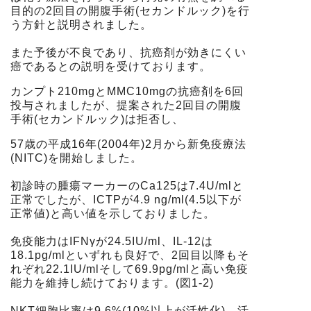
目的の2回目の開腹手術(セカンドルック)を行
う方針と説明されました。
また予後が不良であり、抗癌剤が効きにくい
癌であるとの説明を受けております。
カンプト210mgとMMC10mgの抗癌剤を6回
投与されましたが、提案された2回目の開腹
手術(セカンドルック)は拒否し、
57歳の平成16年(2004年)2月から新免疫療法
(NITC)を開始しました。
初診時の腫瘍マーカーのCa125は7.4U/mlと
正常でしたが、ICTPが4.9 ng/ml(4.5以下が
正常値)と高い値を示しておりました。
免疫能力はIFNγが24.5IU/ml、IL-12は
18.1pg/mlといずれも良好で、2回目以降もそ
れぞれ22.1IU/mlそして69.9pg/mlと高い免疫
能力を維持し続けております。(図1-2)
NKT細胞比率は9.6%(10%以上が活性化)、活