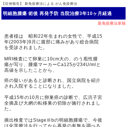
【症例報告】 新免疫療法による がん免疫療法
明細胞腫瘍 術後 再発予防 当院治療3年10ヶ月経過
新免疫療法単独
患者様は 昭和22年生まれの女性で、平成15
年(2003年)9月に腹部に痛みがあり総合病院
を受診されました。
MRI検査にて卵巣に10cm大の、のう庖性腫
瘍が写り、腫瘍マーカーCa125が234U/mlと
高値を示したことから、
癌の疑いがあると診断され、国立病院を紹介
され入院することになりました。
平成15年の10月に卵巣癌の診断で、広汎子宮
全摘及び大網の転移巣の切除が施行されまし
た。
摘出検査ではStageⅢbの明細胞腫瘍で、今後
は化学療法を行ってから再発の有無を調べる