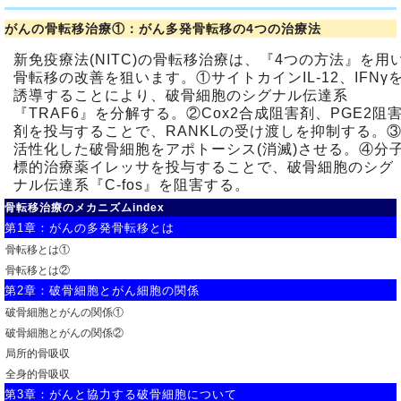
がんの骨転移治療①：がん多発骨転移の4つの治療法
新免疫療法(NITC)の骨転移治療は、『4つの方法』を用
骨転移の改善を狙います。①サイトカインIL-12、IFNγ
誘導することにより、破骨細胞のシグナル伝達系
『TRAF6』を分解する。②Cox2合成阻害剤、PGE2阻
剤を投与することで、RANKLの受け渡しを抑制する。
活性化した破骨細胞をアポトーシス(消滅)させる。④分
標的治療薬イレッサを投与することで、破骨細胞のシグ
ナル伝達系『C-fos』を阻害する。
骨転移治療のメカニズムindex
第1章：がんの多発骨転移とは
骨転移とは①
骨転移とは②
第2章：破骨細胞とがん細胞の関係
破骨細胞とがんの関係①
破骨細胞とがんの関係②
局所的骨吸収
全身的骨吸収
第3章：がんと協力する破骨細胞について